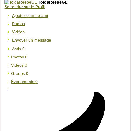
TolgaReepeGL
Se rendre sur le Profil
Ajouter comme ami
Photos
Vidéos
Envoyer un message
Amis
0
Photos
0
Vidéos
0
Groups
0
Événements
0