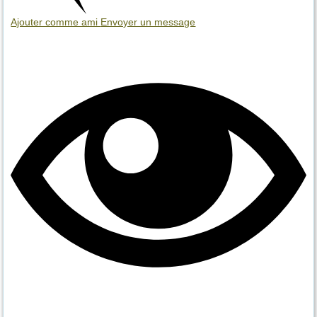
Ajouter comme ami
Envoyer un message